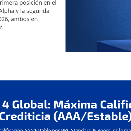
rimera posición en el
Alpha y la segunda
2026, ambos en
z.
 4 Global: Máxima Califi
Crediticia (AAA/Estable
calificación AAA/Estable por BRC Standard & Poors, es la m