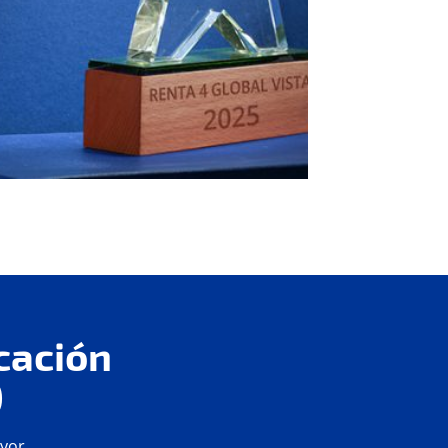
cación
)
ayor