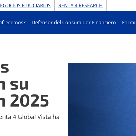
EGOCIOS FIDUCIARIOS
RENTA 4 RESEARCH
ofrecemos?
Defensor del Consumidor Financiero
Formu
en 2025
ás
n su
n 2025
nta 4 Global Vista ha