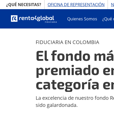
¿QUÉ NECESITAS?
OFICINA DE REPRESENTACIÓN
N
Quienes Somos
¿Qué 
El fondo más premiado en su categoría 
FIDUCIARIA EN COLOMBIA
El fondo m
premiado e
categoría e
La excelencia de nuestro fondo Re
sido galardonada.