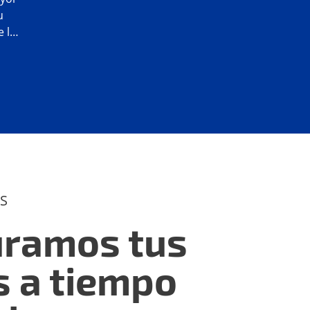
u
Estructuramos tus
S
uramos tus
s a tiempo