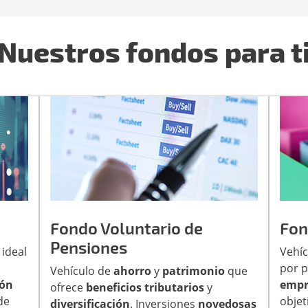
Nuestros fondos para t
Fondo Voluntario de
Fon
Pensiones
 ideal
Vehíc
por p
Vehículo de
ahorro
y
patrimonio
que
ión
empr
ofrece
beneficios tributarios
y
de
objet
diversificación
. Inversiones
novedosas